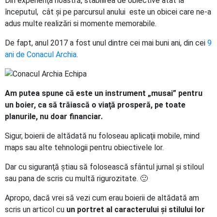
Din experienţa noastră, stabilirea de obiective atât la
începutul, cât şi pe parcursul anului este un obicei care ne-a
adus multe realizări si momente memorabile.
De fapt, anul 2017 a fost unul dintre cei mai buni ani, din cei
9
ani de Conacul Archia
.
Am putea spune că este un instrument „musai” pentru
un boier, ca să trăiască o viaţă prosperă, pe toate
planurile, nu doar financiar.
Sigur, boierii de altădată nu foloseau aplicaţii mobile, mind
maps sau alte tehnologii pentru obiectivele lor.
Dar cu siguranţă ştiau să folosească sfântul jurnal şi stiloul
sau pana de scris cu multă rigurozitate. 🙂
Apropo, dacă vrei să vezi cum erau boierii de altădată am
scris un articol cu
un portret al caracterului şi stilului lor