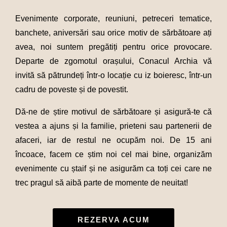
Evenimente corporate, reuniuni, petreceri tematice,
banchete, aniversări sau orice motiv de sărbătoare ați
avea, noi suntem pregătiți pentru orice provocare.
Departe de zgomotul orașului, Conacul Archia vă
invită să pătrundeți într-o locație cu iz boieresc, într-un
cadru de poveste și de povestit.
Dă-ne de știre motivul de sărbătoare și asigură-te că
vestea a ajuns și la familie, prieteni sau partenerii de
afaceri, iar de restul ne ocupăm noi. De 15 ani
încoace, facem ce știm noi cel mai bine, organizăm
evenimente cu ștaif și ne asigurăm ca toți cei care ne
trec pragul să aibă parte de momente de neuitat!
REZERVA ACUM