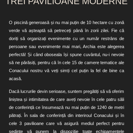
TREI PAVILIOANE MODERNE
O piscină generoasă și nu mai puțin de 10 hectare cu zonă
verde vă așteaptă să petreceți până în zorii zilei. Fie că
doriți să organizați evenimente cu un număr restrâns de
persoane sau evenimente mai mari, Archia este alegerea
perfectă! Și când oboseala își spune cuvântul, nu-i nevoie
să ne părăsiți, pentru că în cele 15 de camere tematice ale
Conacului nostru vă veți simți cel puțin la fel de bine ca
acasă.
Dacă lucrurile devin serioase, suntem pregătiți să vă oferim
liniștea și intimitatea de care aveți nevoie în cele patru săli
de conferință ce însumează nu mai puțin de 1240 de metri
pătrați. În sala de conferință din interiroul Conacului și în
cele 3 pavilioane care vă asigură mediul perfect pentru
ședințe vă punem la dispoziție toate echipamentele