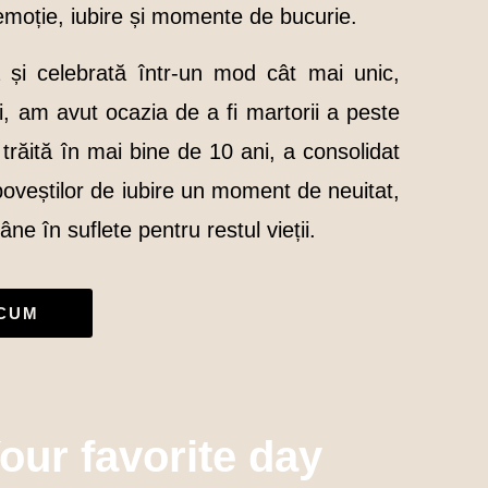
e emoție, iubire și momente de bucurie.
 și celebrată într-un mod cât mai unic,
ui, am avut ocazia de a fi martorii a peste
trăită în mai bine de 10 ani, a consolidat
 poveștilor de iubire un moment de neuitat,
ne în suflete pentru restul vieții.
ACUM
our favorite day