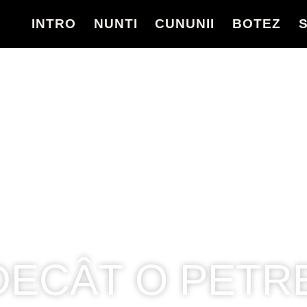
INTRO
NUNTI
CUNUNII
BOTEZ
Nunta La Archia
 DECÂT O PET