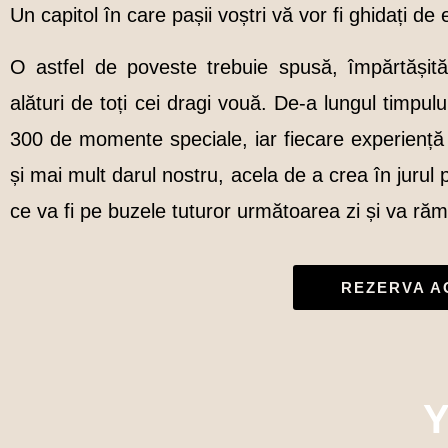
Un capitol în care pașii voștri vă vor fi ghidați d
O astfel de poveste trebuie spusă, împărtășită
alături de toți cei dragi vouă. De-a lungul timpul
300 de momente speciale, iar fiecare experiență 
și mai mult darul nostru, acela de a crea în jurul
ce va fi pe buzele tuturor următoarea zi și va rămâ
REZERVA 
Y