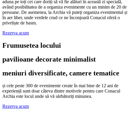
aduna pe toți cei care doriți să vă fie alături în această zi specială,
având posibilitatea de a organiza evenimente cu un minim de 20 de
persoane. De asemenea, la Archia vă puteți organiza evenimentul și
în aer liber, unde verdele crud ce ne înconjoară Conacul oferă o
priveliște de basm.
Rezerva acum
Frumusetea locului
pavilioane decorate minimalist
meniuri diversificate, camere tematice
și cele peste 300 de evenimente create în mai bine de 12 ani de
experiență sunt doar câteva dintre motivele pentru care Conacul
Archia este locul unde să vă sărbătoriți minunea.
Rezerva acum