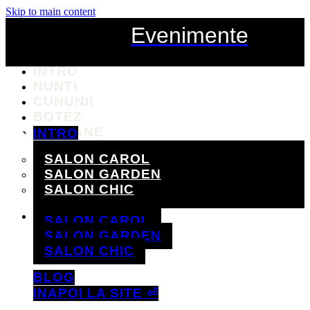
Skip to main content
Evenimente
INTRO
NUNTI
CUNUNII
BOTEZ
SALOANE
INTRO
NUNTI
SALON CAROL
CUNUNII
SALON GARDEN
BOTEZ
SALON CHIC
SALOANE
BLOG
SALON CAROL
INAPOI LA SITE ⏎
SALON GARDEN
SALON CHIC
BLOG
INAPOI LA SITE ⏎