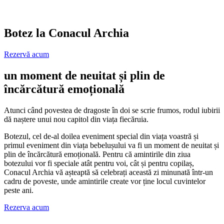
Botez la Conacul Archia
Rezervă acum
un moment de neuitat și plin de
încărcătură emoțională
Atunci când povestea de dragoste în doi se scrie frumos, rodul iubirii
dă naștere unui nou capitol din viața fiecăruia.
Botezul, cel de-al doilea eveniment special din viața voastră și
primul eveniment din viața bebelușului va fi un moment de neuitat și
plin de încărcătură emoțională. Pentru că amintirile din ziua
botezului vor fi speciale atât pentru voi, cât și pentru copilaș,
Conacul Archia vă așteaptă să celebrați această zi minunată într-un
cadru de poveste, unde amintirile create vor ține locul cuvintelor
peste ani.
Rezerva acum