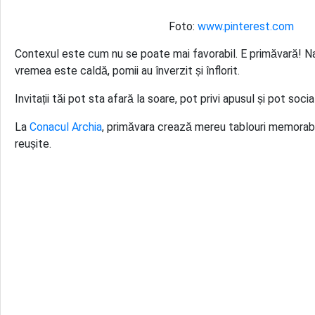
Foto:
www.pinterest.com
Contexul este cum nu se poate mai favorabil. E primăvară! Natu
vremea este caldă, pomii au înverzit și înflorit.
Invitații tăi pot sta afară la soare, pot privi apusul și pot social
La
Conacul Archia
, primăvara crează mereu tablouri memorabil
reușite.