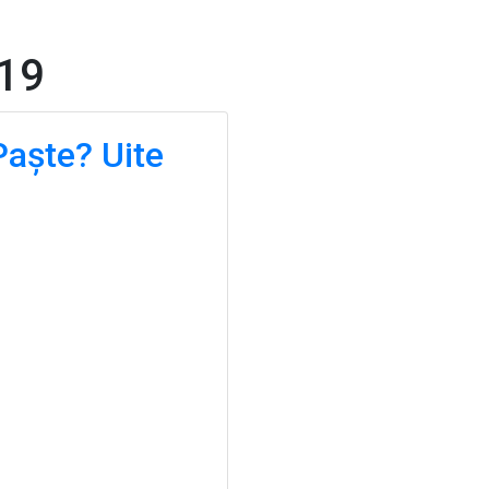
ete
Camere
Restaurant
Activitati
Eveniment
19
Paște? Uite