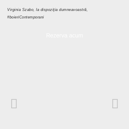
Virginia Szabo, la dispoziţia dumneavoastră,
#boieriContemporani
Rezerva acum