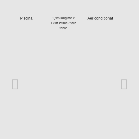
Piscina
1,9m lungime x
Aer conditionat
1,8m latime / fara
tablie