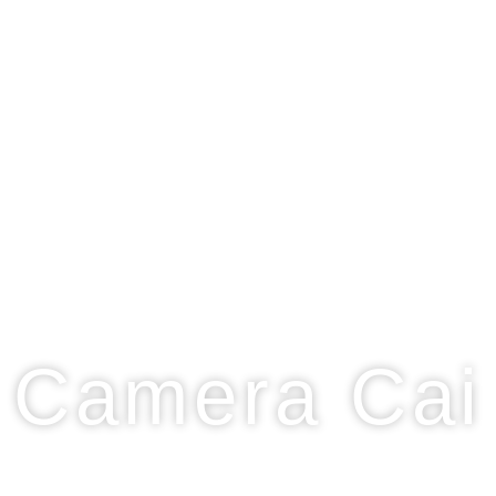
#forEverySearcher
Camera Cai
CAMERA SUPERIOARA DUBLA