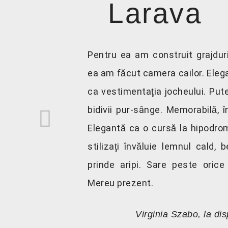
Larava
Pentru ea am construit grajduri
ea am făcut camera cailor. Elega
ca vestimentaţia jocheului. Put
bidivii pur-sânge. Memorabilă, 
Elegantă ca o cursă la hipodro
stilizaţi învăluie lemnul cald, 
prinde aripi. Sare peste oric
Mereu prezent.
Virginia Szabo, la di