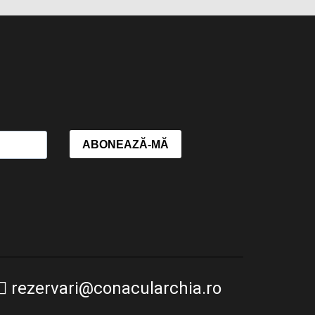
ABONEAZĂ-MĂ
rezervari@conacularchia.ro