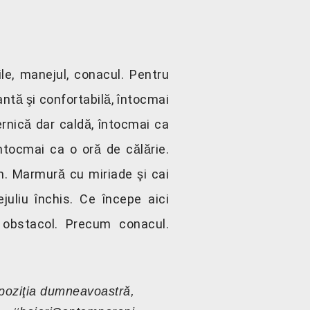
le, manejul, conacul. Pentru
ntă şi confortabilă, întocmai
ernică dar caldă, întocmai ca
întocmai ca o oră de călărie.
m. Marmură cu miriade şi cai
bejuliu închis. Ce începe aici
e obstacol. Precum conacul.
spoziţia dumneavoastră,