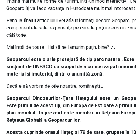
îmbină mai multe forme de turism, într-un mod interactiv . Cr
Geoparc îţi va face vacanţa în Hunedoara mult mai interesant
Până la finalul articolului vei afla informaţii despre Geoparc, 
componentele sale, experienţe pe care le poţi încerca în zonă 
călătorie.
Mai întâi de toate…Hai să ne lămurim puţin, bine? 🙂
Geoparcul este o arie protejată de tip parc natural. Este
susţinut de UNESCO cu scopul de a conserva patrimoniul n
material şi imaterial, dintr-o anumită zonă.
Dacă e să vorbim de oile noastre, româneşti…
Geoparcul Dinozaurilor-Ţara Haţegului este un Geopa
Este primul de acest tip, din Europa de Est care a primit
plan mondial. În prezent este
membru în Reţeaua Europea
Reţeaua Globală a Geoparcurilor
.
Acesta cuprinde oraşul Haţeg şi 79 de sate, grupate în 1