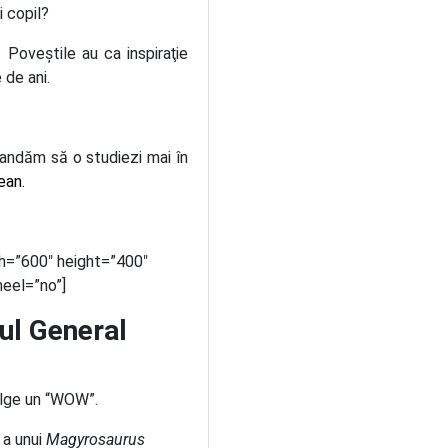
i copil?
Poveştile au ca inspiraţie
 de ani.
mandăm să o studiezi mai în
ean.
th=”600″ height=”400″
eel=”no”]
tul General
ulge un “WOW”.
 a unui
Magyrosaurus