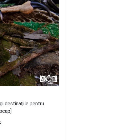
i destinaţiile pentru
opcap]
?