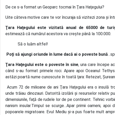
De ce s-a format un Geoparc tocmai în Ţara Haţegului?
Uite câteva motive care te vor încuraja să vizitezi zona şi înt
Ţara Haţegului este vizitată anual de 65000 de turiş
estimează că numărul acestora va creşte până la 100.000.
Să o luăm altfel!
Poţi să ajungi oriunde în lume dacă ai o poveste bună
…sp
Ţara Haţegului este o poveste în sine
, una care începe a
când s-au format primele roci. Apare apoi Oceanul Tethys
astăzi poartă nume cunoscute în toată ţara: Retezat, Şurean
Acum 72 de milioane de ani Ţara Haţegului era o insulă tro
unde trăiau dinozauri. Datorită izolării şi resurselor relativ 
dimensiunile, faţă de rudele lor de pe continent. Tehnic vo
nanism insular.Timpul se scurge…Apar primii oameni, apoi da
popoarele migratoare. Evul Mediu şi-a pus foarte mult ampre