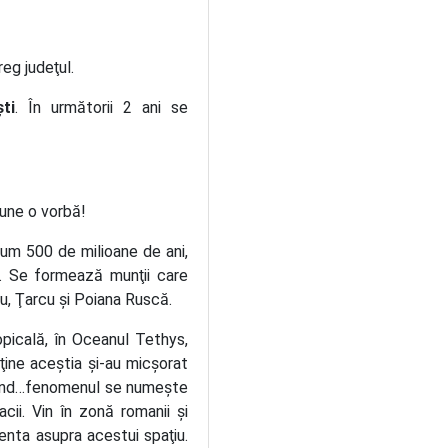
reg judeţul.
ti
. În următorii 2 ani se
une o vorbă!
cum 500 de milioane de ani,
. Se formează munţii care
u, Ţarcu şi Poiana Ruscă.
picală, în Oceanul Tethys,
puţine aceştia şi-au micşorat
rbind…fenomenul se numeşte
cii. Vin în zonă romanii şi
nta asupra acestui spaţiu.