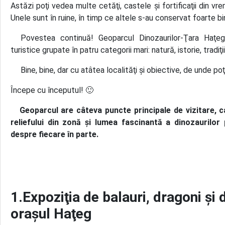
Astăzi poţi vedea multe cetăţi, castele şi fortificaţii din vre
Unele sunt în ruine, în timp ce altele s-au conservat foarte b
Povestea continuă! Geoparcul Dinozaurilor-Ţara Haţeg
turistice grupate în patru categorii mari: natură, istorie, tradiţii
Bine, bine, dar cu atâtea localităţi şi obiective, de unde poţ
Începe cu începutul! 🙂
Geoparcul are câteva puncte principale de vizitare, c
reliefului din zonă şi lumea fascinantă a dinozaurilor p
despre fiecare în parte.
1.Expoziţia de balauri, dragoni şi 
oraşul Haţeg