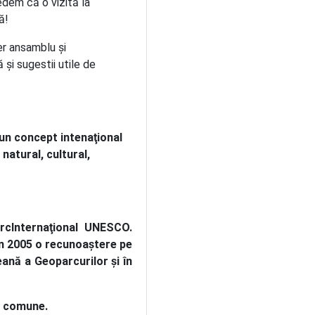
edem că o vizită la
ă!
per ansamblu şi
şi sugestii utile de
 un concept intenaţional
atural, cultural,
rcInternaţional UNESCO.
 în 2005 o recunoaştere pe
nă a Geoparcurilor şi în
0 comune.