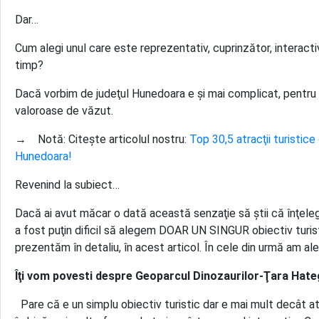
Dar…
Cum alegi unul care este reprezentativ, cuprinzător, interactiv
timp?
Dacă vorbim de judeţul Hunedoara e şi mai complicat, pentru 
valoroase de văzut.
→ Notă: Citeşte articolul nostru:
Top 30,5 atracţii turistice 
Hunedoara!
Revenind la subiect…
Dacă ai avut măcar o dată această senzaţie să ştii că înţel
a fost puţin dificil să alegem DOAR UN SINGUR obiectiv turist
prezentăm în detaliu, în acest articol. În cele din urmă am al
Îţi vom povesti despre Geoparcul Dinozaurilor-Ţara Hateg
Pare că e un simplu obiectiv turistic dar e mai mult decât at