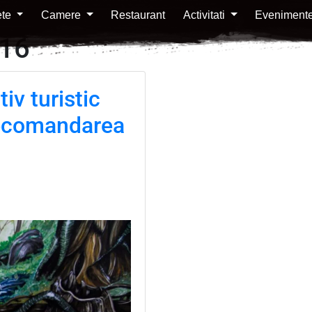
ete
Camere
Restaurant
Activitati
Eveniment
16
iv turistic
recomandarea