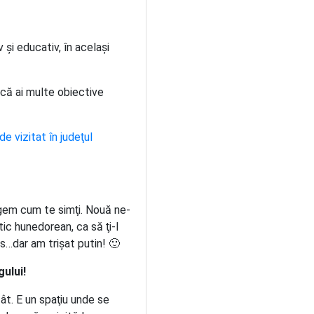
 şi educativ, în acelaşi
că ai multe obiective
de vizitat în judeţul
egem cum te simţi. Nouă ne-
ic hunedorean, ca să ţi-l
es…dar am trişat putin! 🙂
ului!
ât. E un spaţiu unde se