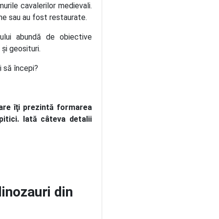
murile cavalerilor medievali.
ine sau au fost restaurate.
ului abundă de obiective
 şi geosituri.
i să începi?
are îţi prezintă formarea
itici. Iată câteva detalii
dinozauri din