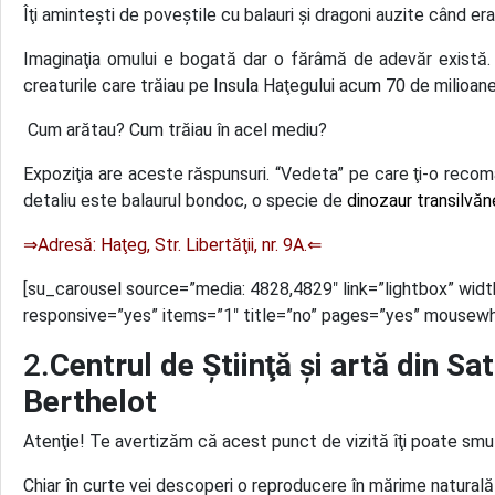
Îţi aminteşti de poveştile cu balauri şi dragoni auzite când era
Imaginaţia omului e bogată dar o fărâmă de adevăr există. 
creaturile care trăiau pe Insula Haţegului acum 70 de milioane
Cum arătau? Cum trăiau în acel mediu?
Expoziţia are aceste răspunsuri. “Vedeta” pe care ţi-o reco
detaliu este balaurul bondoc, o specie de
dinozaur transilvăn
⇒Adresă: Haţeg, Str. Libertăţii, nr. 9A.⇐
[su_carousel source=”media: 4828,4829″ link=”lightbox” wid
responsive=”yes” items=”1″ title=”no” pages=”yes” mousewh
2.
Centrul de Ştiinţă şi artă din Sa
Berthelot
Atenţie! Te avertizăm că acest punct de vizită îţi poate sm
Chiar în curte vei descoperi o reproducere în mărime naturală